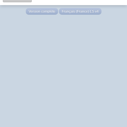
Version complète
Français (France) LS v4