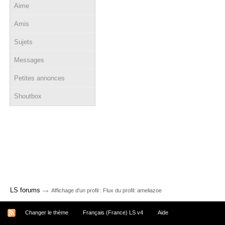
Aime
Amis
Sujets
Messages
Petites annonces
Shoutbox
→
LS forums
Affichage d'un profil : Flux du profil: ameliazoe
Changer le thème
Français (France) LS v4
Aide