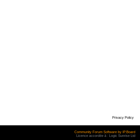
Privacy Policy
Community Forum Software by IP.Board
Licence accordée à : Logic Sunrise Ltd