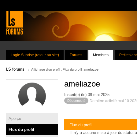
Logic-Sunrise (retour au site)
Forums
Membres
Petites a
→
LS forums
Affichage d'un profil : Flux du profil: ameliazoe
ameliazoe
Inscrit(e) (le) 09 mai 2025
Déconnecté
Dernière activité mai 10 20
Aperçu
Flux du profil
Flux du profil
Il n'y a aucune mise à jour du statut à