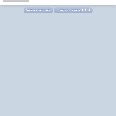
Version complète
Français (France) LS v4