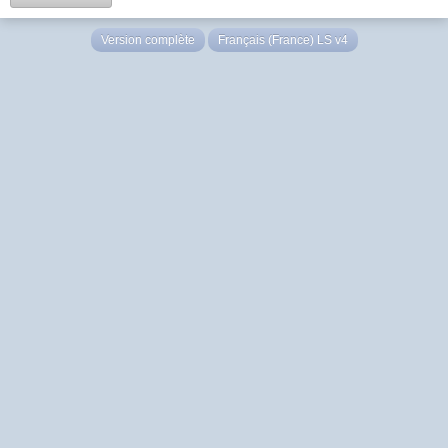
Version complète
Français (France) LS v4