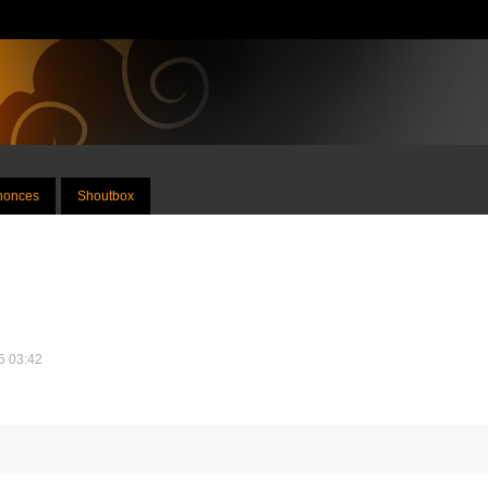
nnonces
Shoutbox
25 03:42