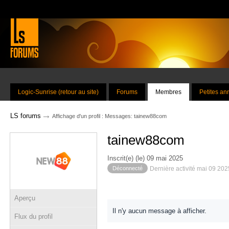
Logic-Sunrise (retour au site)
Forums
Membres
Petites a
→
LS forums
Affichage d'un profil : Messages: tainew88com
tainew88com
Inscrit(e) (le) 09 mai 2025
Déconnecté
Dernière activité mai 09 20
Aperçu
Il n'y aucun message à afficher.
Flux du profil