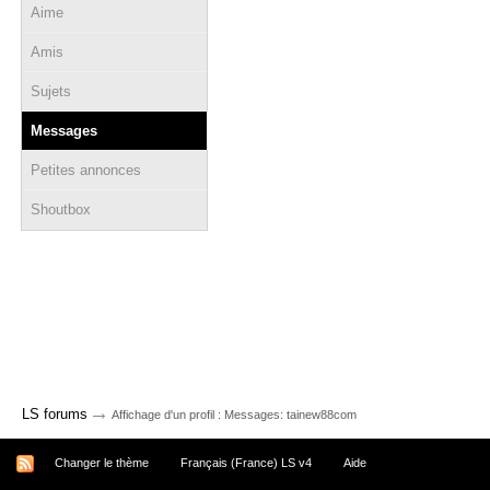
Aime
Amis
Sujets
Messages
Petites annonces
Shoutbox
→
LS forums
Affichage d'un profil : Messages: tainew88com
Changer le thème
Français (France) LS v4
Aide