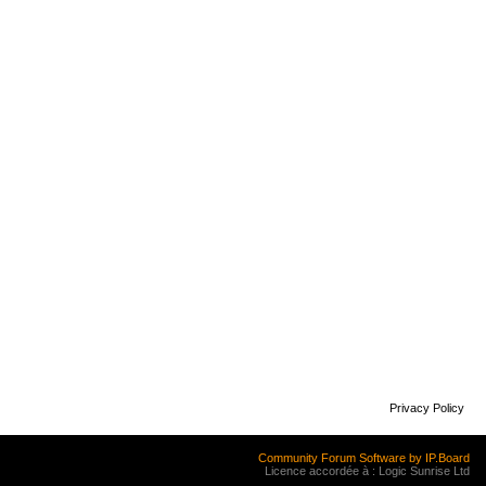
Privacy Policy
Community Forum Software by IP.Board
Licence accordée à : Logic Sunrise Ltd