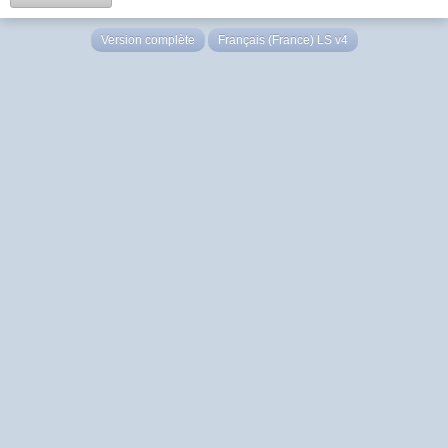
Version complète
Français (France) LS v4