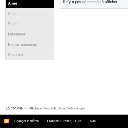
Il n'y a pas de contenu à afficher.
Aime
Amis
Sujets
Messages
Petites annonces
Shoutbox
→
LS forums
Affichage d'un profil : Aime: 8k8casinoph
Changer le thème
Français (France) LS v4
Aide