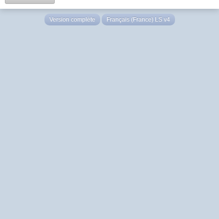
Version complète
Français (France) LS v4