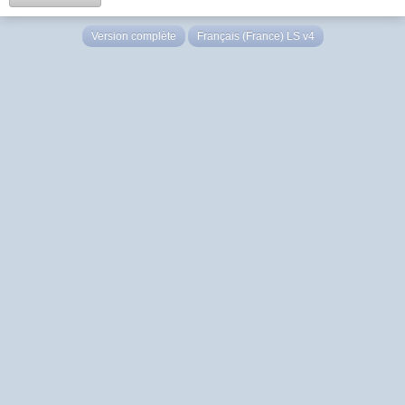
Version complète
Français (France) LS v4