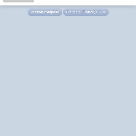
Version complète
Français (France) LS v4