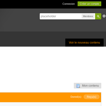
Connexion
Créer un compte
Membres
Voir le nouveau contenu
Mon contenu
Donné(s)
Reçu(s)