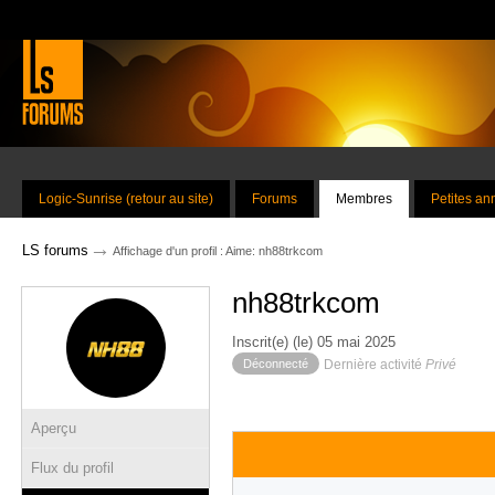
Logic-Sunrise (retour au site)
Forums
Membres
Petites a
→
LS forums
Affichage d'un profil : Aime: nh88trkcom
nh88trkcom
Inscrit(e) (le) 05 mai 2025
Déconnecté
Dernière activité
Privé
Aperçu
Flux du profil