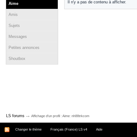
Il n'y a pas de contenu à afficher.
Aime
Amis
Sujets
Messages
Petites annonces
Shoutbox
→
LS forums
Affichage d'un profil : Aime: nh88trkcom
Changer le thème
Français (France) LS v4
Aide