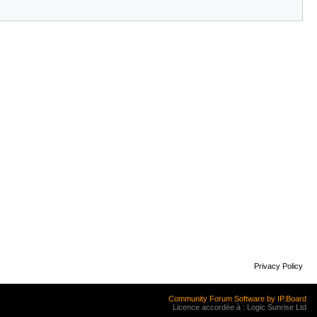
Privacy Policy
Community Forum Software by IP.Board
Licence accordée à : Logic Sunrise Ltd