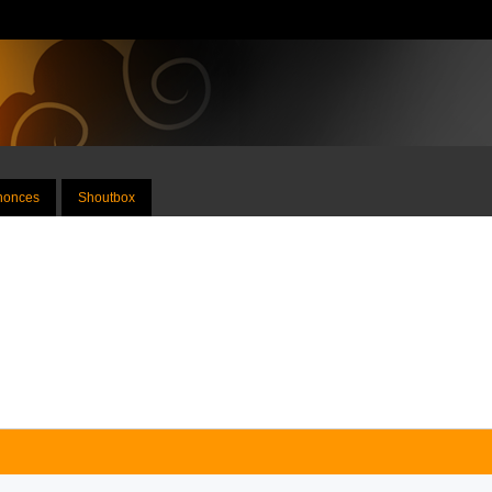
nnonces
Shoutbox