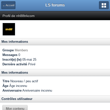
LS forums
← Accueil
Profil de nh88trkcom
Mes informations
Groupe
Members
Messages
0
Inscrit(e) (le)
05-mai 25
Dernière activité
Privé
Mes informations
Titre
Nouveau / peu actif
Âge
Âge inconnu
Anniversaire
Anniversaire inconnu
Contrôles utilisateur
Mon contenu