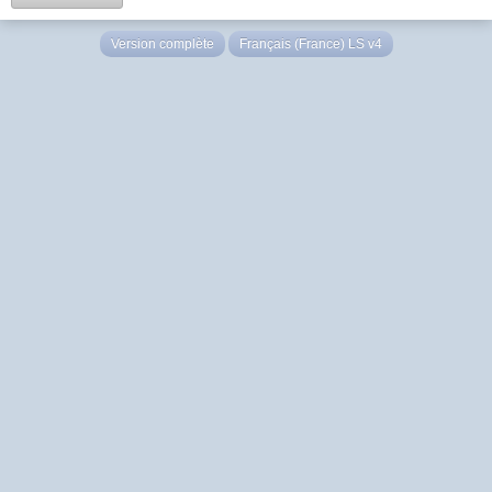
Version complète
Français (France) LS v4