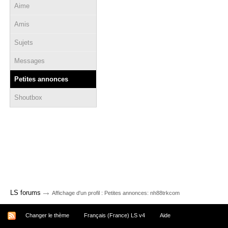
Aime
Amis
Sujets
Messages
Petites annonces
Shoutbox
→
LS forums
Affichage d'un profil : Petites annonces: nh88trkcom
Changer le thème
Français (France) LS v4
Aide