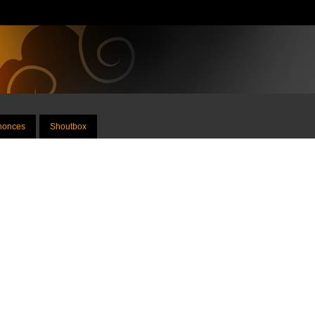
nnonces
Shoutbox