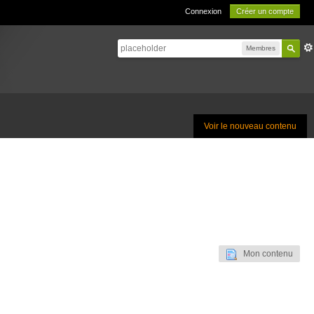
Connexion
Créer un compte
Membres
Voir le nouveau contenu
Mon contenu