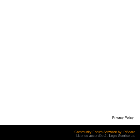
Privacy Policy
Community Forum Software by IP.Board
Licence accordée à : Logic Sunrise Ltd