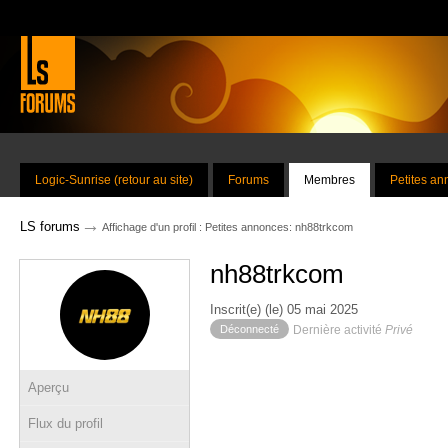
Logic-Sunrise (retour au site)
Forums
Membres
Petites a
→
LS forums
Affichage d'un profil : Petites annonces: nh88trkcom
nh88trkcom
Inscrit(e) (le) 05 mai 2025
Déconnecté
Dernière activité
Privé
Aperçu
Flux du profil