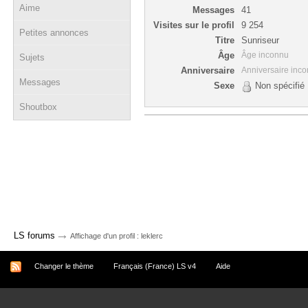
Aime
Messages
41
Visites sur le profil
9 254
Petites annonces
Titre
Sunriseur
Âge
Âge inconnu
Sujets
Anniversaire
Anniversaire inc
Messages
Sexe
Non spécifié
Shoutbox
→
LS forums
Affichage d'un profil : leklerc
Changer le thème
Français (France) LS v4
Aide