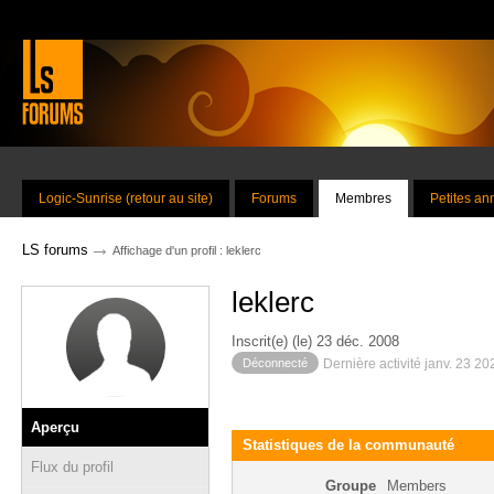
Logic-Sunrise (retour au site)
Forums
Membres
Petites a
→
LS forums
Affichage d'un profil : leklerc
leklerc
Inscrit(e) (le) 23 déc. 2008
Déconnecté
Dernière activité janv. 23 2
Aperçu
Statistiques de la communauté
Flux du profil
Groupe
Members