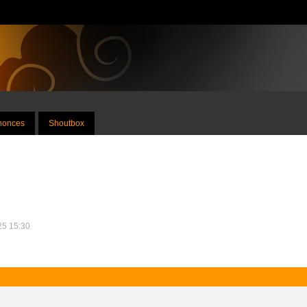
nnonces
Shoutbox
025 15:30