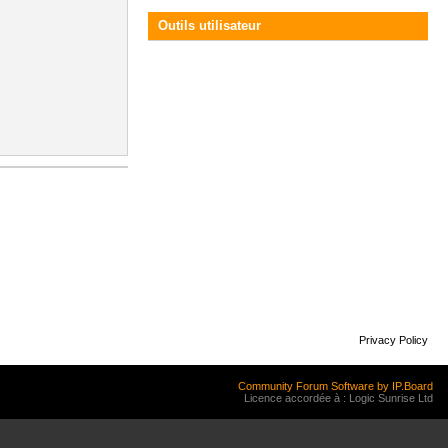
Outils utilisateur
Privacy Policy
Community Forum Software by IP.Board
Licence accordée à : Logic Sunrise Ltd