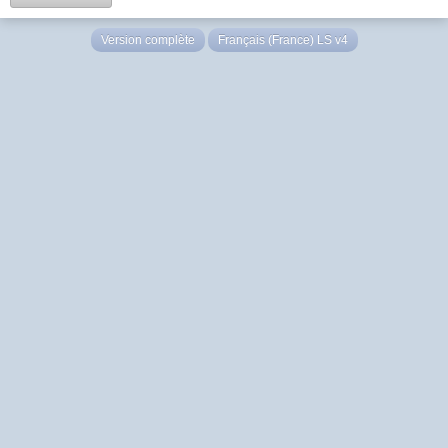
Version complète
Français (France) LS v4