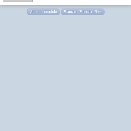
Version complète
Français (France) LS v4