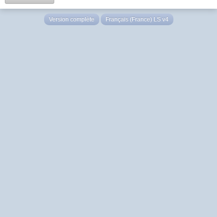
Version complète
Français (France) LS v4