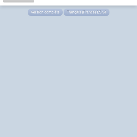
Version complète
Français (France) LS v4