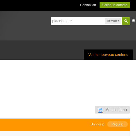
Connexion
Créer un compte
Membres
Voir le nouveau contenu
Mon contenu
Donné(s)
Reçu(s)