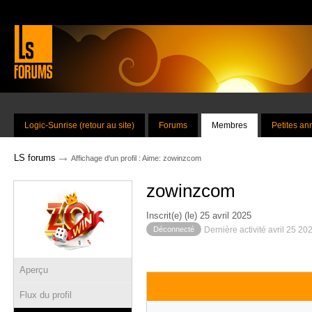
Logic-Sunrise (retour au site)
Forums
Membres
Petites a
→
LS forums
Affichage d'un profil : Aime: zowinzcom
zowinzcom
Inscrit(e) (le) 25 avril 2025
Déconnecté
Dernière activité avril 25 20
Aperçu
Flux du profil