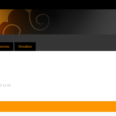
nnonces
Shoutbox
25 11:16