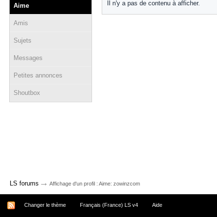
Il n'y a pas de contenu à afficher.
Aime
Amis
Sujets
Messages
Petites annonces
Shoutbox
→
LS forums
Affichage d'un profil : Aime: zowinzcom
Changer le thème
Français (France) LS v4
Aide