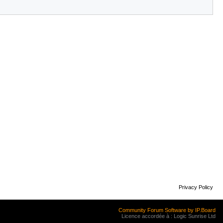
Privacy Policy
Community Forum Software by IP.Board
Licence accordée à : Logic Sunrise Ltd