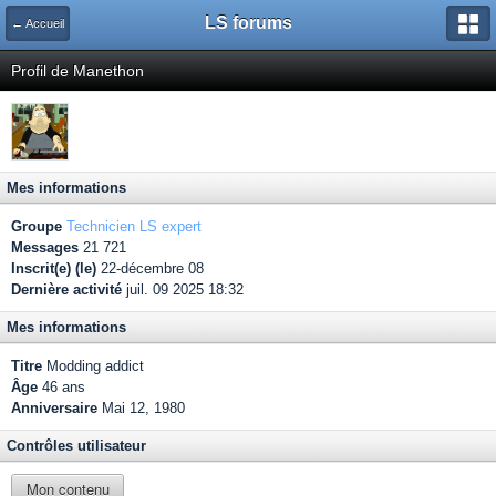
LS forums
← Accueil
Profil de Manethon
Mes informations
Groupe
Technicien LS expert
Messages
21 721
Inscrit(e) (le)
22-décembre 08
Dernière activité
juil. 09 2025 18:32
Mes informations
Titre
Modding addict
Âge
46 ans
Anniversaire
Mai 12, 1980
Contrôles utilisateur
Mon contenu