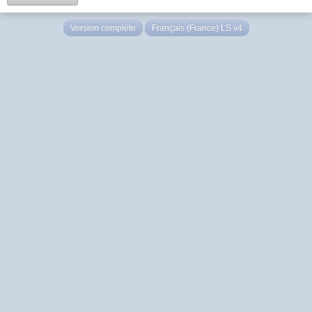
Version complète
Français (France) LS v4