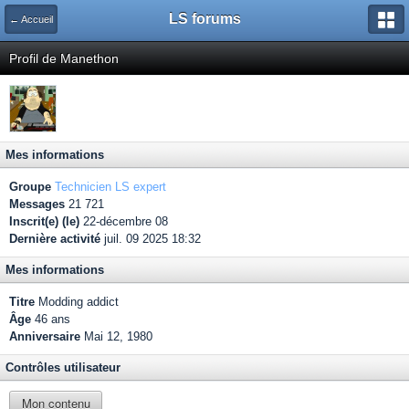
LS forums
← Accueil
Profil de Manethon
Mes informations
Groupe
Technicien LS expert
Messages
21 721
Inscrit(e) (le)
22-décembre 08
Dernière activité
juil. 09 2025 18:32
Mes informations
Titre
Modding addict
Âge
46 ans
Anniversaire
Mai 12, 1980
Contrôles utilisateur
Mon contenu