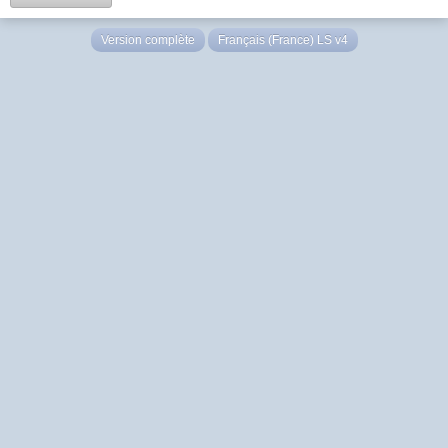
Version complète
Français (France) LS v4