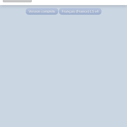
Version complète
Français (France) LS v4