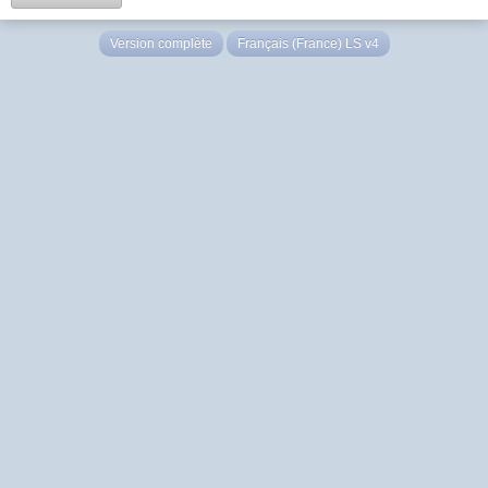
Version complète
Français (France) LS v4