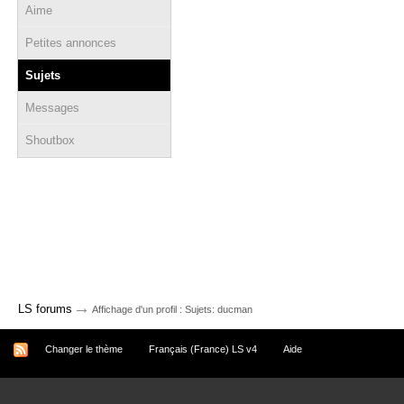
Aime
Petites annonces
Sujets
Messages
Shoutbox
→
LS forums
Affichage d'un profil : Sujets: ducman
Changer le thème
Français (France) LS v4
Aide