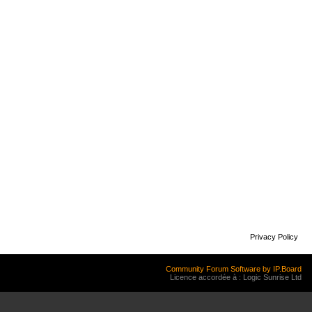
Privacy Policy
Community Forum Software by IP.Board
Licence accordée à : Logic Sunrise Ltd