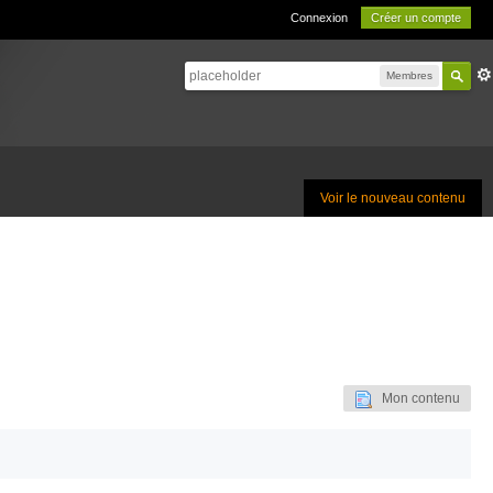
Connexion
Créer un compte
Membres
Voir le nouveau contenu
Mon contenu