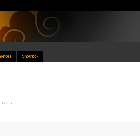
nnonces
Shoutbox
26 08:36