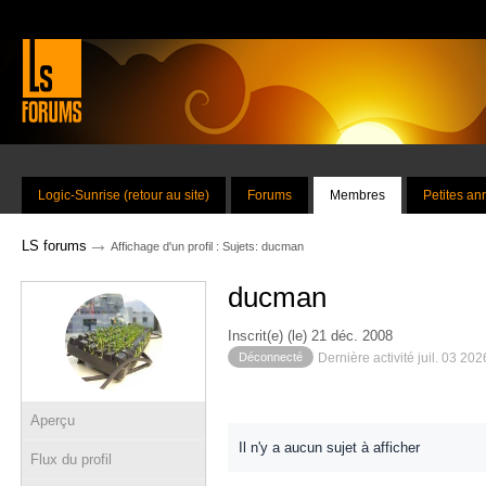
Logic-Sunrise (retour au site)
Forums
Membres
Petites a
→
LS forums
Affichage d'un profil : Sujets: ducman
ducman
Inscrit(e) (le) 21 déc. 2008
Déconnecté
Dernière activité juil. 03 20
Aperçu
Il n'y a aucun sujet à afficher
Flux du profil