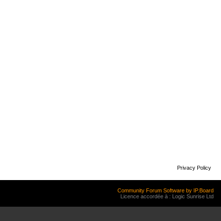
Privacy Policy
Community Forum Software by IP.Board
Licence accordée à : Logic Sunrise Ltd