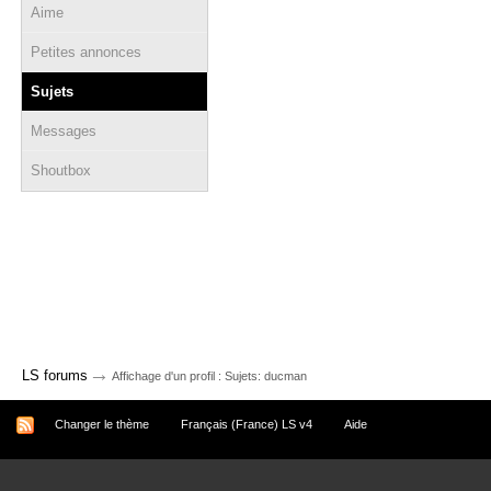
Aime
Petites annonces
Sujets
Messages
Shoutbox
→
LS forums
Affichage d'un profil : Sujets: ducman
Changer le thème
Français (France) LS v4
Aide