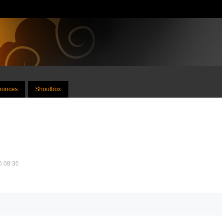
nnonces
Shoutbox
26 08:36