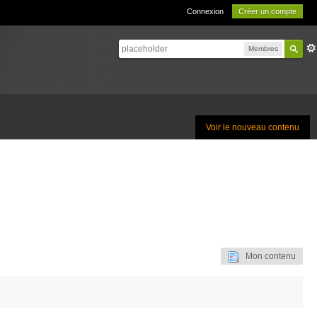
Connexion
Créer un compte
Membres
Voir le nouveau contenu
Mon contenu