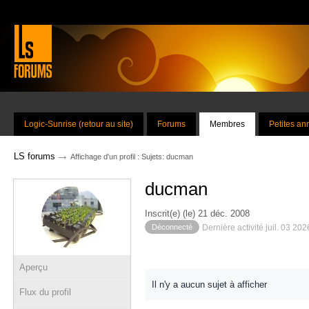
Logic-Sunrise (retour au site)
Forums
Membres
Petites a
→
LS forums
Affichage d'un profil : Sujets: ducman
ducman
Inscrit(e) (le) 21 déc. 2008
Déconnecté
Dernière activité juil. 03 20
Aperçu
Il n'y a aucun sujet à afficher
Flux du profil