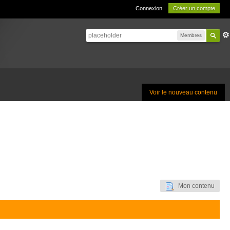
Connexion
Créer un compte
Membres
Voir le nouveau contenu
Mon contenu