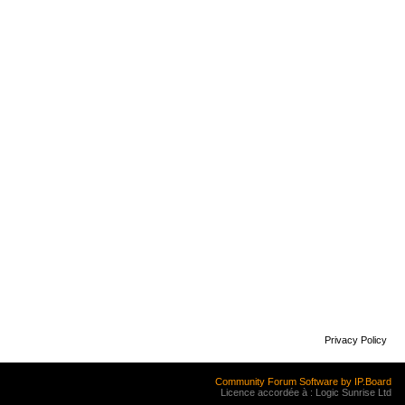
Privacy Policy
Community Forum Software by IP.Board
Licence accordée à : Logic Sunrise Ltd