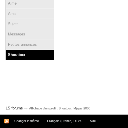
Aime
Amis
Sujets
Messages
Petites annonces
Shoutbox
→
LS forums
Affichage d'un profil : Shoutbox: Mjapan2005
Changer le thème
Français (France) LS v4
Aide