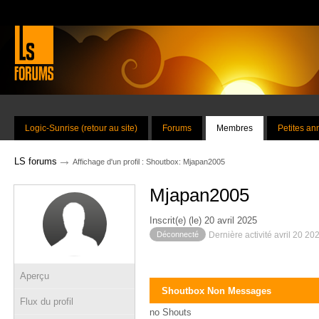
Logic-Sunrise (retour au site)
Forums
Membres
Petites a
→
LS forums
Affichage d'un profil : Shoutbox: Mjapan2005
Mjapan2005
Inscrit(e) (le) 20 avril 2025
Déconnecté
Dernière activité avril 20 20
Aperçu
Shoutbox Non Messages
Flux du profil
no Shouts