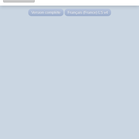
Version complète
Français (France) LS v4