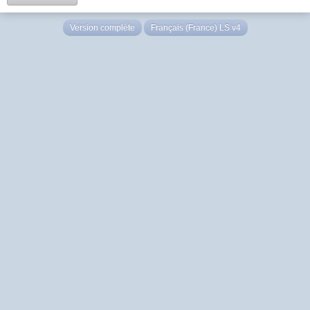
Version complète
Français (France) LS v4