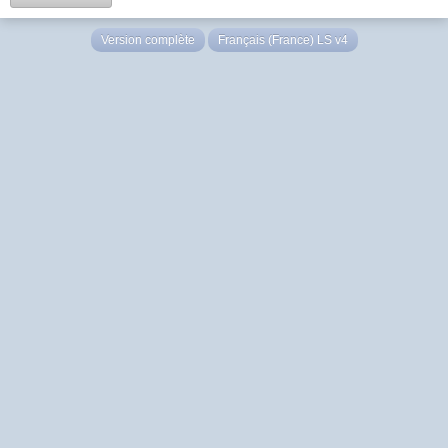
Version complète
Français (France) LS v4