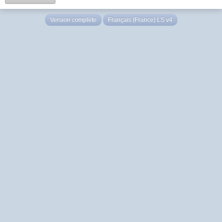
Version complète
Français (France) LS v4