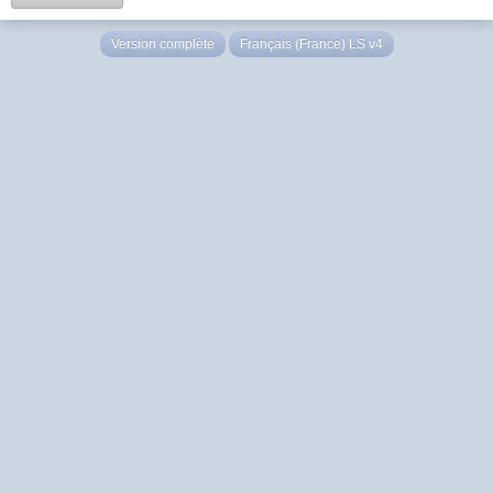
Version complète
Français (France) LS v4