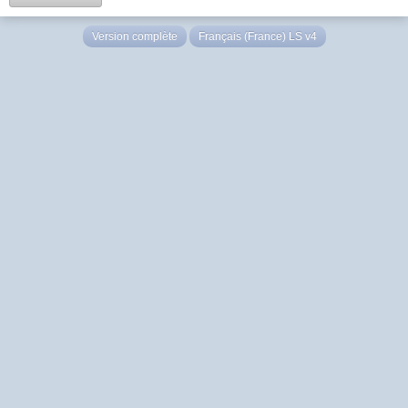
Version complète
Français (France) LS v4