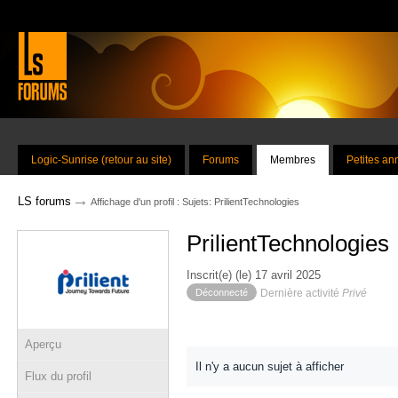
Logic-Sunrise (retour au site)
Forums
Membres
Petites a
→
LS forums
Affichage d'un profil : Sujets: PrilientTechnologies
PrilientTechnologies
Inscrit(e) (le) 17 avril 2025
Déconnecté
Dernière activité
Privé
Aperçu
Il n'y a aucun sujet à afficher
Flux du profil