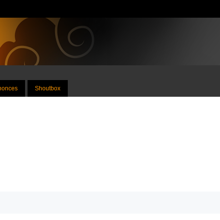
nnonces
Shoutbox