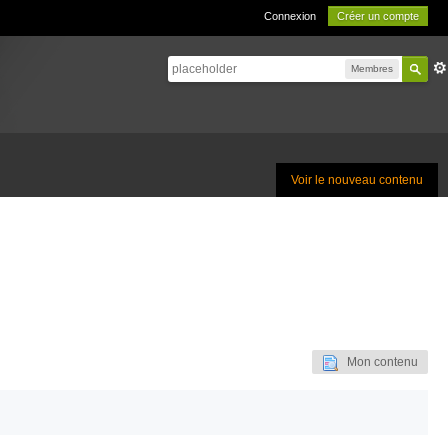
Connexion
Créer un compte
Membres
Voir le nouveau contenu
Mon contenu