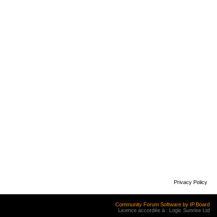
Privacy Policy
Community Forum Software by IP.Board
Licence accordée à : Logic Sunrise Ltd