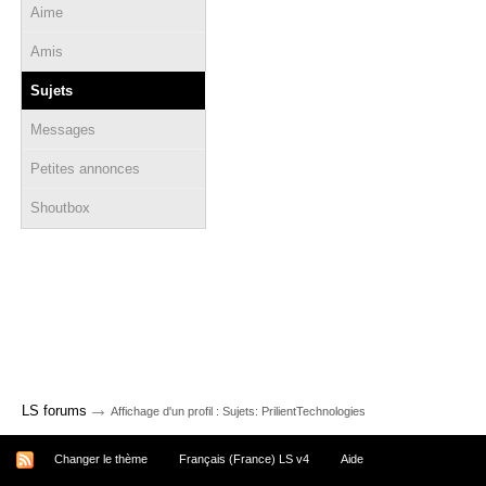
Aime
Amis
Sujets
Messages
Petites annonces
Shoutbox
→
LS forums
Affichage d'un profil : Sujets: PrilientTechnologies
Changer le thème
Français (France) LS v4
Aide