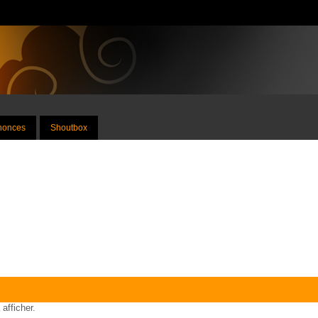
nnonces
Shoutbox
 afficher.