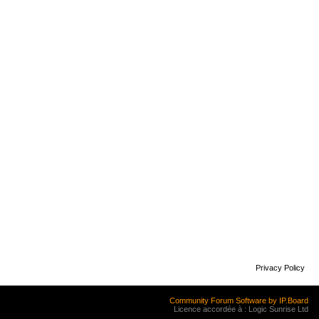
Privacy Policy
Community Forum Software by IP.Board
Licence accordée à : Logic Sunrise Ltd