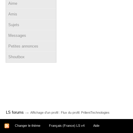
Aime
Amis
Sujets
Messages
Petites annonces
Shoutbox
→
LS forums
Affichage d'un profil : Flux du profil: PrilientTechnologies
Changer le thème
Français (France) LS v4
Aide