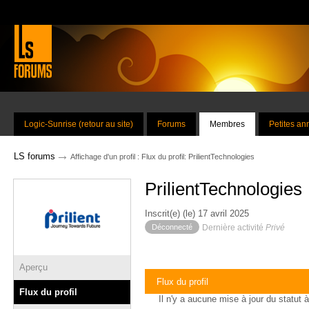
Logic-Sunrise (retour au site)
Forums
Membres
Petites a
→
LS forums
Affichage d'un profil : Flux du profil: PrilientTechnologies
PrilientTechnologies
Inscrit(e) (le) 17 avril 2025
Déconnecté
Dernière activité
Privé
Aperçu
Flux du profil
Flux du profil
Il n'y a aucune mise à jour du statut à