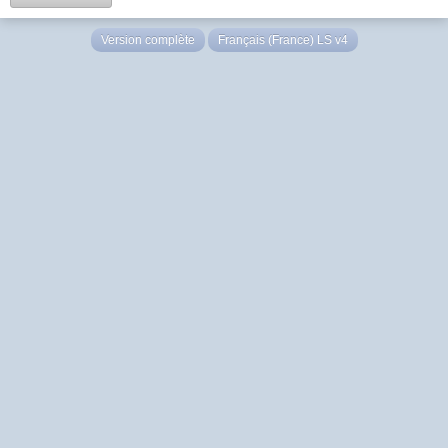
Version complète
Français (France) LS v4