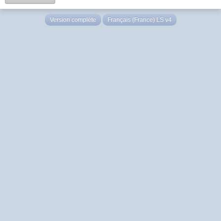
Version complète
Français (France) LS v4