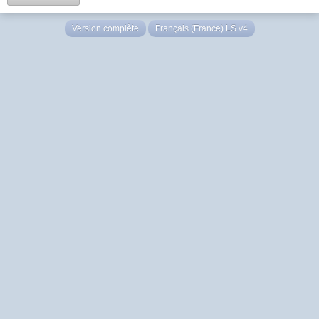
Version complète
Français (France) LS v4