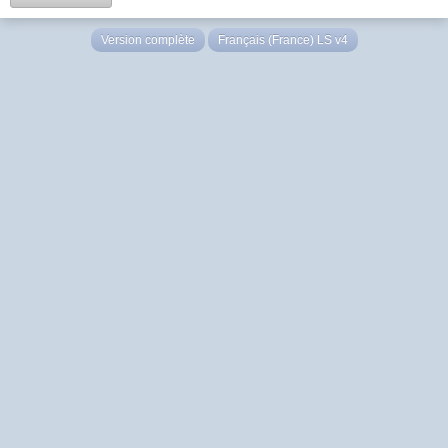
Version complète
Français (France) LS v4