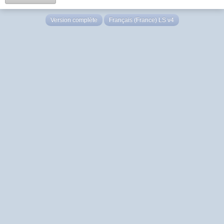
Version complète
Français (France) LS v4