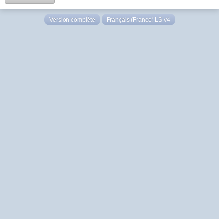
Version complète
Français (France) LS v4