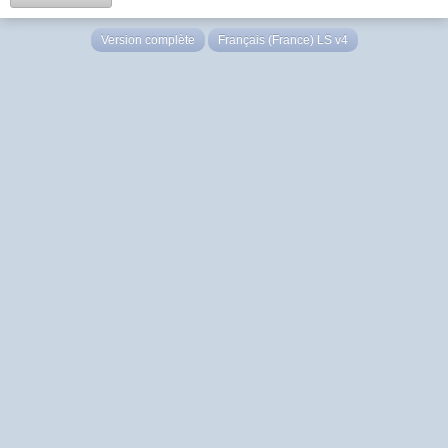
Version complète
Français (France) LS v4