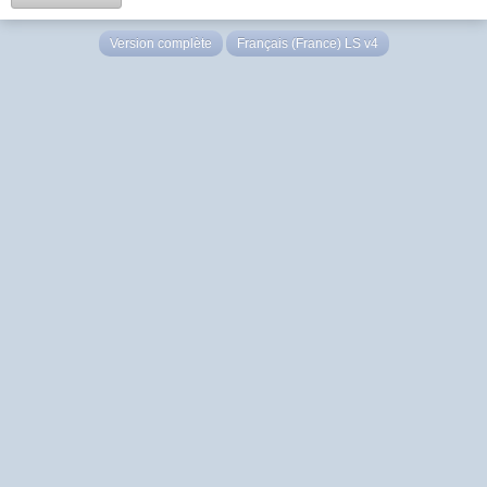
Version complète
Français (France) LS v4