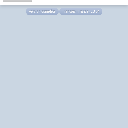
Version complète
Français (France) LS v4