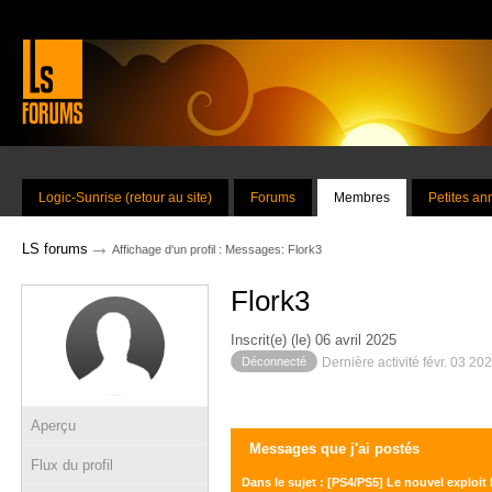
Logic-Sunrise (retour au site)
Forums
Membres
Petites a
→
LS forums
Affichage d'un profil : Messages: Flork3
Flork3
Inscrit(e) (le) 06 avril 2025
Déconnecté
Dernière activité févr. 03 20
Aperçu
Messages que j'ai postés
Flux du profil
Dans le sujet : [PS4/PS5] Le nouvel exploit