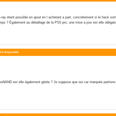
-ray étant possible en ajout en l achetant a part, concrètement si le hack sort
mps ? Également au déballage de la PS5 pro, une mise a jour est elle obligatoir
0.0 disponible
emuNAND est elle également gérée ? Je suppose que oui car marquée partions e