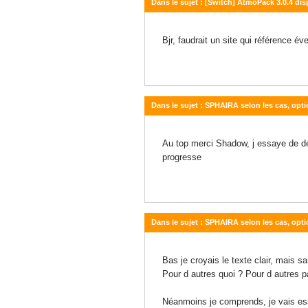
Dans le sujet : [Switch] AtmoPack 3.0.4 dis
19 juillet 2025 - 00:16
Bjr, faudrait un site qui référence 
Dans le sujet : SPHAIRA selon les cas, opti
10 juin 2025 - 10:23
Au top merci Shadow, j essaye de dev
progresse
Dans le sujet : SPHAIRA selon les cas, opti
10 juin 2025 - 09:18
Bas je croyais le texte clair, mais 
Pour d autres quoi ? Pour d autres pa
Néanmoins je comprends, je vais ess