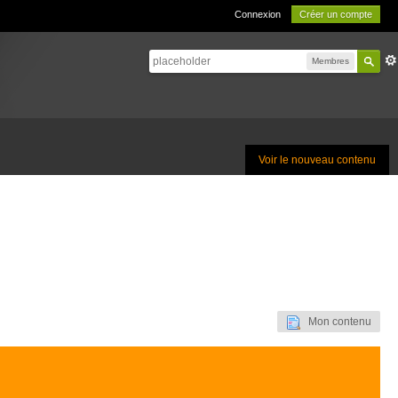
Connexion
Créer un compte
Membres
Voir le nouveau contenu
Mon contenu