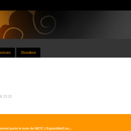
nnonces
Shoutbox
26 23:15
 kernel porte le nom de NETC ( ExploitNetCon...