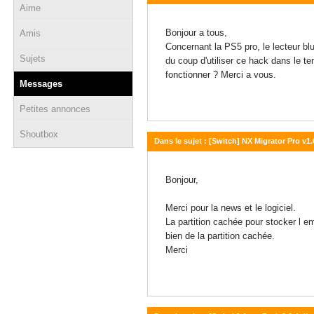
Aime
05 novembre 2025 - 12:13
Bonjour a tous,
Amis
Concernant la PS5 pro, le lecteur blu
Sujets
du coup d'utiliser ce hack dans le te
fonctionner ? Merci a vous.
Messages
Petites annonces
Shoutbox
Dans le sujet : [Switch] NX Migrator Pro v1.
02 novembre 2025 - 12:22
Bonjour,
Merci pour la news et le logiciel.
La partition cachée pour stocker l 
bien de la partition cachée.
Merci