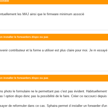
ponible
éventuellement les MAJ ainsi que le firmware minimum associé
on installer le forwarders dispo ou pas
enir contributeur et la forme a utiliser est plus claire pour moi. Je m essayé
on installer le forwarders dispo ou pas
sans photo le formulaire ne le permettant pas c'est pas évident. Habituelleme
s l option dispo donc pas la possibilité de le faire. Créer ce raccourci depuis l
ayer de reformuler dans ce cas. Sphaira permet d installer un forwarder d'