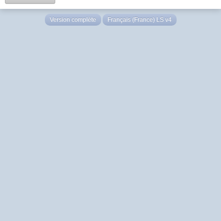
Version complète
Français (France) LS v4