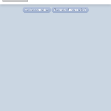
Version complète
Français (France) LS v4