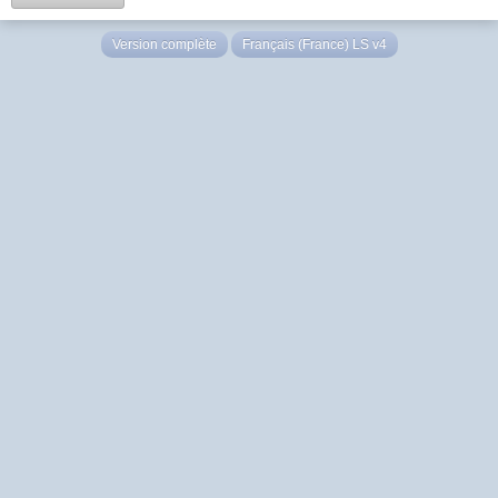
Version complète
Français (France) LS v4