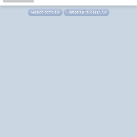
Version complète
Français (France) LS v4