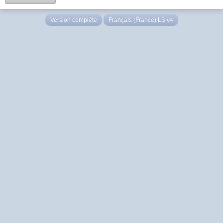
Version complète
Français (France) LS v4