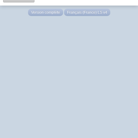
Version complète
Français (France) LS v4